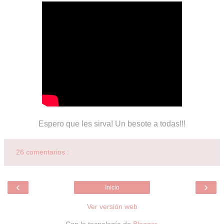
Espero que les sirva! Un besote a todas!!!
26 comentarios :
‹
›
Inicio
Ver versión web